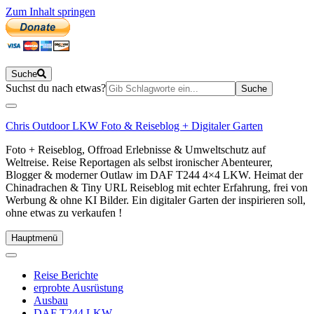
Zum Inhalt springen
Suche
Suchen
Suchst du nach etwas?
nach:
Chris Outdoor LKW Foto & Reiseblog + Digitaler Garten
Foto + Reiseblog, Offroad Erlebnisse & Umweltschutz auf
Weltreise. Reise Reportagen als selbst ironischer Abenteurer,
Blogger & moderner Outlaw im DAF T244 4×4 LKW. Heimat der
Chinadrachen & Tiny URL Reiseblog mit echter Erfahrung, frei von
Werbung & ohne KI Bilder. Ein digitaler Garten der inspirieren soll,
ohne etwas zu verkaufen !
Hauptmenü
Reise Berichte
erprobte Ausrüstung
Ausbau
DAF T244 LKW