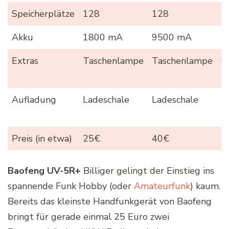
Speicherplätze
128
128
1
Akku
1800 mA
9500 mA
2
Extras
Taschenlampe
Taschenlampe
G
B
Aufladung
Ladeschale
Ladeschale
L
+
Preis (in etwa)
25€
40€
5
Baofeng UV-5R+
Billiger gelingt der Einstieg ins
spannende Funk Hobby (oder
Amateurfunk
) kaum.
Bereits das kleinste Handfunkgerät von Baofeng
bringt für gerade einmal 25 Euro zwei