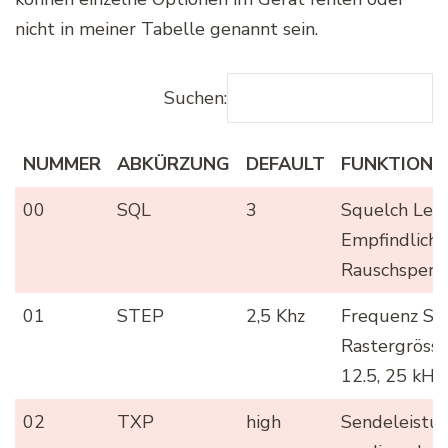
nicht in meiner Tabelle genannt sein.
Suchen:
NUMMER
ABKÜRZUNG
DEFAULT
FUNKTION
NUMMER
ABKÜRZUNG
DEFAULT
FUNKTION
00
SQL
3
Squelch Leve
Empfindlichk
Rauschsperr
01
STEP
2,5 Khz
Frequenz Sch
Rastergrösse 
12.5, 25 kHz
02
TXP
high
Sendeleistun