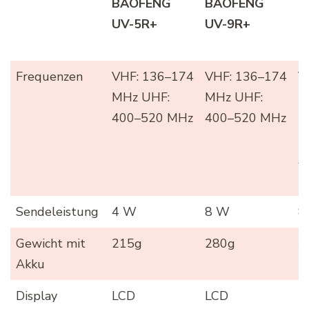
BAOFENG
BAOFENG
B
UV-5R+
UV-9R+
B
P
BAOFENG
BAOFENG
B
Frequenzen
VHF: 136–174
VHF: 136–174
V
UV-5R+
UV-9R+
B
MHz UHF:
MHz UHF:
1
P
400–520 MHz
400–520 MHz
U
5
A
1
Sendeleistung
4 W
8 W
8
Gewicht mit
215g
280g
3
Akku
Display
LCD
LCD
F