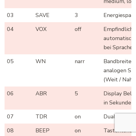
medium, low
03
SAVE
3
Energiespar
04
VOX
off
Empfindlichk
automatisch
bei Sprache 
05
WN
narr
Bandbreite 
analogen Sig
(Weit / Nah)
06
ABR
5
Display Bel
in Sekunden (
07
TDR
on
Dual Watch o
08
BEEP
on
Tastentöne