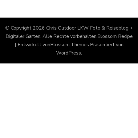
© Copyright 2026
Chris Outdoor LKW Foto & Reiseblog +
Digitaler Garten
. Alle Rechte vorbehalten.
Blossom Recipe
| Entwickelt von
Blossom Themes
.Präsentiert von
WordPress
.