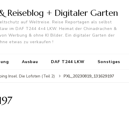
 Reiseblog + Digitaler Garten
ltschutz auf Weltreise. Reise Reportagen als selbst
utlaw im DAF T244 4×4 LKW. Heimat der Chinadrachen &
von Werbung & ohne KI Bilder. Ein digitaler Garten der
 ohne etwas zu verkaufen !
tung
Ausbau
DAF T244 LKW
Sonstiges
PXL_20230819_131629197
ng Insel. Die Lofoten (Teil 2)
197