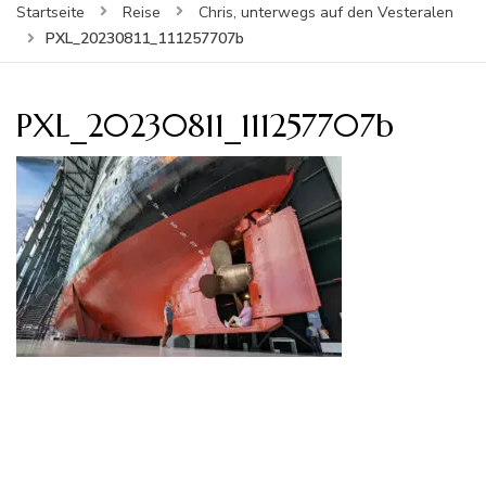
Startseite
Reise
Chris, unterwegs auf den Vesteralen
PXL_20230811_111257707b
PXL_20230811_111257707b