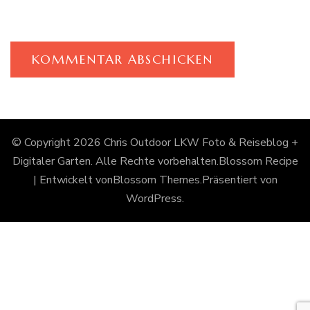
© Copyright 2026
Chris Outdoor LKW Foto & Reiseblog +
Digitaler Garten
. Alle Rechte vorbehalten.
Blossom Recipe
| Entwickelt von
Blossom Themes
.Präsentiert von
WordPress
.