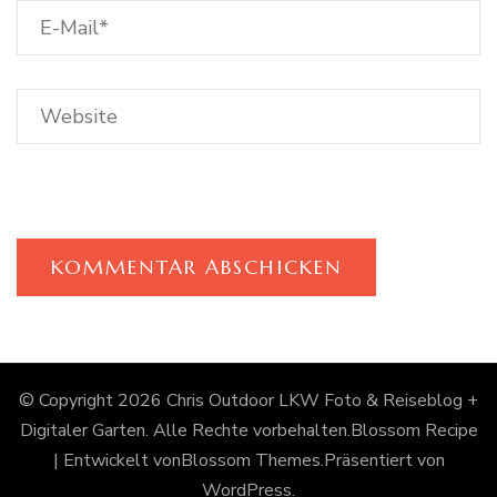
© Copyright 2026
Chris Outdoor LKW Foto & Reiseblog +
Digitaler Garten
. Alle Rechte vorbehalten.
Blossom Recipe
| Entwickelt von
Blossom Themes
.Präsentiert von
WordPress
.