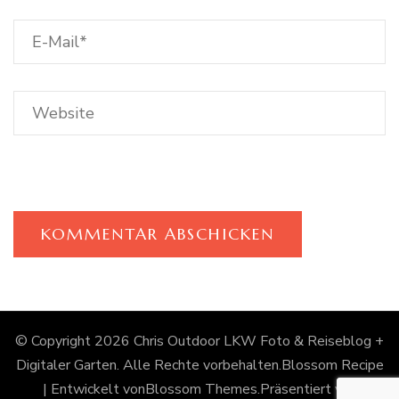
© Copyright 2026
Chris Outdoor LKW Foto & Reiseblog +
Digitaler Garten
. Alle Rechte vorbehalten.
Blossom Recipe
| Entwickelt von
Blossom Themes
.Präsentiert von