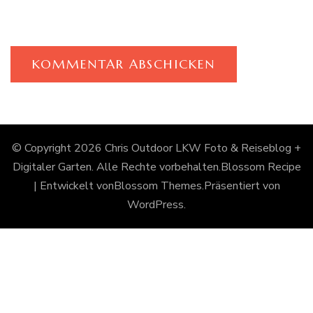
© Copyright 2026
Chris Outdoor LKW Foto & Reiseblog +
Digitaler Garten
. Alle Rechte vorbehalten.
Blossom Recipe
| Entwickelt von
Blossom Themes
.Präsentiert von
WordPress
.