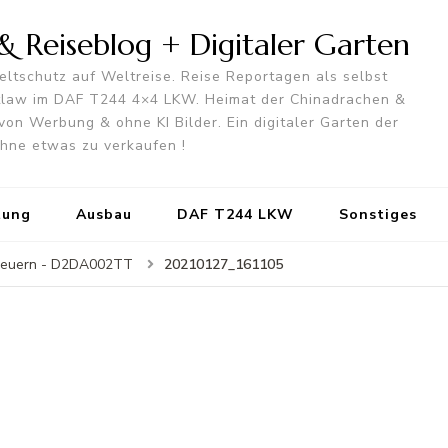
 Reiseblog + Digitaler Garten
ltschutz auf Weltreise. Reise Reportagen als selbst
utlaw im DAF T244 4×4 LKW. Heimat der Chinadrachen &
von Werbung & ohne KI Bilder. Ein digitaler Garten der
 ohne etwas zu verkaufen !
tung
Ausbau
DAF T244 LKW
Sonstiges
20210127_161105
neuern - D2DA002TT