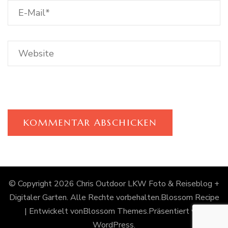
© Copyright 2026
Chris Outdoor LKW Foto & Reiseblog +
Digitaler Garten
. Alle Rechte vorbehalten.
Blossom Recipe
| Entwickelt von
Blossom Themes
.Präsentiert von
WordPress
.