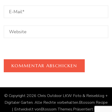
© Copyright 2026
Chris Outdoor LKW Foto & Reiseblog +
Digitaler Garten
. Alle Rechte vorbehalten.
Blossom Recipe
| Entwickelt von
Blossom Themes
.Präsentiert von