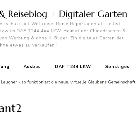
 Reiseblog + Digitaler Garten
ltschutz auf Weltreise. Reise Reportagen als selbst
utlaw im DAF T244 4×4 LKW. Heimat der Chinadrachen &
von Werbung & ohne KI Bilder. Ein digitaler Garten der
 ohne etwas zu verkaufen !
tung
Ausbau
DAF T244 LKW
Sonstiges
Leugner - so funktioniert die neue, virtuelle Glaubens Gemeinschaft
ant2