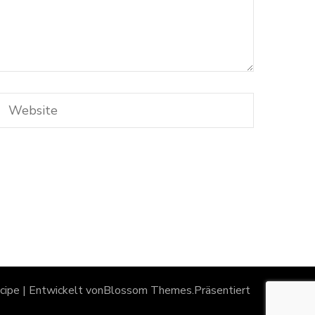
ipe | Entwickelt von
Blossom Themes
.Präsentiert