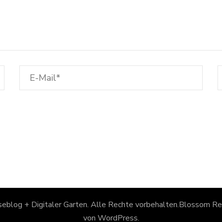
eblog + Digitaler Garten
. Alle Rechte vorbehalten.
Blossom Rec
von
WordPress
.