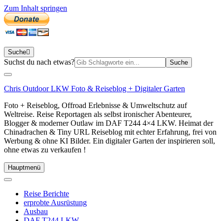
Zum Inhalt springen
Suche
Suchen
Suchst du nach etwas?
nach:
Chris Outdoor LKW Foto & Reiseblog + Digitaler Garten
Foto + Reiseblog, Offroad Erlebnisse & Umweltschutz auf
Weltreise. Reise Reportagen als selbst ironischer Abenteurer,
Blogger & moderner Outlaw im DAF T244 4×4 LKW. Heimat der
Chinadrachen & Tiny URL Reiseblog mit echter Erfahrung, frei von
Werbung & ohne KI Bilder. Ein digitaler Garten der inspirieren soll,
ohne etwas zu verkaufen !
Hauptmenü
Reise Berichte
erprobte Ausrüstung
Ausbau
DAF T244 LKW