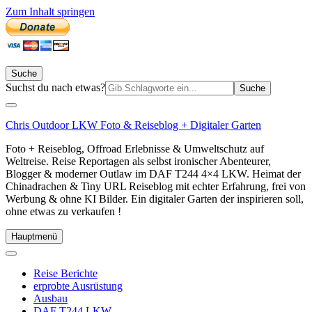
Zum Inhalt springen
Suche
Suchen
Suchst du nach etwas?
nach:
Chris Outdoor LKW Foto & Reiseblog + Digitaler Garten
Foto + Reiseblog, Offroad Erlebnisse & Umweltschutz auf
Weltreise. Reise Reportagen als selbst ironischer Abenteurer,
Blogger & moderner Outlaw im DAF T244 4×4 LKW. Heimat der
Chinadrachen & Tiny URL Reiseblog mit echter Erfahrung, frei von
Werbung & ohne KI Bilder. Ein digitaler Garten der inspirieren soll,
ohne etwas zu verkaufen !
Hauptmenü
Reise Berichte
erprobte Ausrüstung
Ausbau
DAF T244 LKW