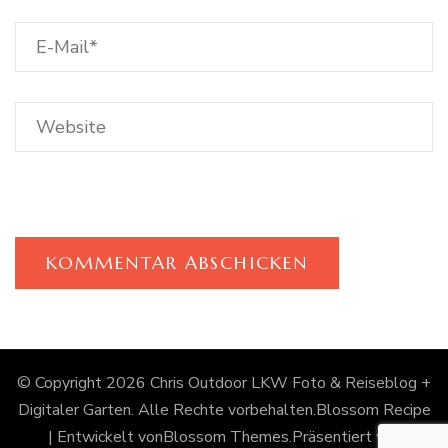
© Copyright 2026
Chris Outdoor LKW Foto & Reiseblog +
Digitaler Garten
. Alle Rechte vorbehalten.
Blossom Recipe
| Entwickelt von
Blossom Themes
.Präsentiert von