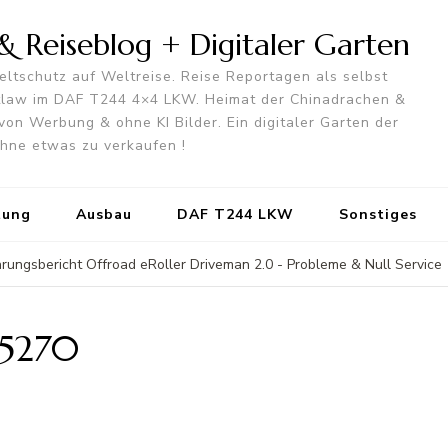
 Reiseblog + Digitaler Garten
ltschutz auf Weltreise. Reise Reportagen als selbst
utlaw im DAF T244 4×4 LKW. Heimat der Chinadrachen &
von Werbung & ohne KI Bilder. Ein digitaler Garten der
 ohne etwas zu verkaufen !
tung
Ausbau
DAF T244 LKW
Sonstiges
hrungsbericht Offroad eRoller Driveman 2.0 - Probleme & Null Service
5270