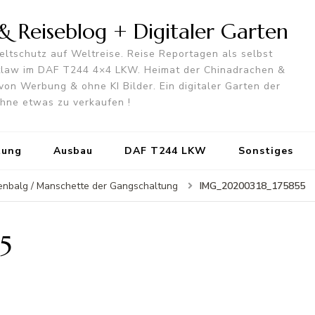
 Reiseblog + Digitaler Garten
ltschutz auf Weltreise. Reise Reportagen als selbst
utlaw im DAF T244 4×4 LKW. Heimat der Chinadrachen &
von Werbung & ohne KI Bilder. Ein digitaler Garten der
 ohne etwas zu verkaufen !
tung
Ausbau
DAF T244 LKW
Sonstiges
IMG_20200318_175855
tenbalg / Manschette der Gangschaltung
5