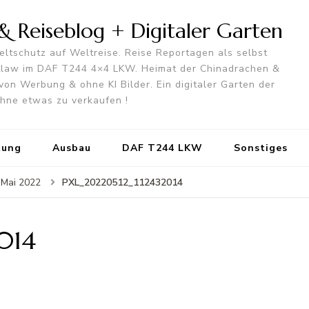
 Reiseblog + Digitaler Garten
ltschutz auf Weltreise. Reise Reportagen als selbst
utlaw im DAF T244 4×4 LKW. Heimat der Chinadrachen &
von Werbung & ohne KI Bilder. Ein digitaler Garten der
 ohne etwas zu verkaufen !
tung
Ausbau
DAF T244 LKW
Sonstiges
PXL_20220512_112432014
 Mai 2022
014