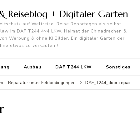
 Reiseblog + Digitaler Garten
ltschutz auf Weltreise. Reise Reportagen als selbst
utlaw im DAF T244 4×4 LKW. Heimat der Chinadrachen &
von Werbung & ohne KI Bilder. Ein digitaler Garten der
 ohne etwas zu verkaufen !
tung
Ausbau
DAF T244 LKW
Sonstiges
DAF_T244_door-repair
ehr - Reparatur unter Feldbedingungen
r