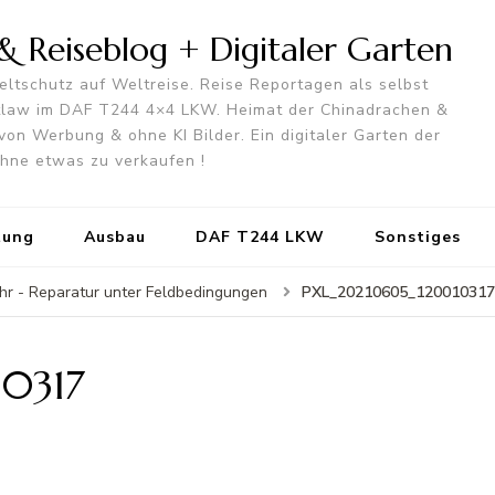
 Reiseblog + Digitaler Garten
ltschutz auf Weltreise. Reise Reportagen als selbst
utlaw im DAF T244 4×4 LKW. Heimat der Chinadrachen &
von Werbung & ohne KI Bilder. Ein digitaler Garten der
 ohne etwas zu verkaufen !
tung
Ausbau
DAF T244 LKW
Sonstiges
PXL_20210605_120010317
ehr - Reparatur unter Feldbedingungen
0317