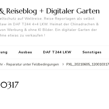
 Reiseblog + Digitaler Garten
ltschutz auf Weltreise. Reise Reportagen als selbst
utlaw im DAF T244 4×4 LKW. Heimat der Chinadrachen &
von Werbung & ohne KI Bilder. Ein digitaler Garten der
 ohne etwas zu verkaufen !
tung
Ausbau
DAF T244 LKW
Sonstiges
PXL_20210605_120010317
ehr - Reparatur unter Feldbedingungen
0317