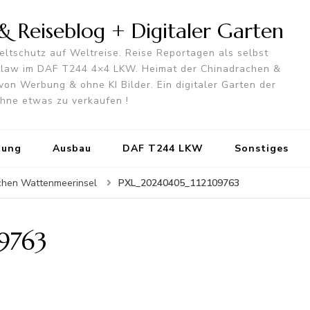
 Reiseblog + Digitaler Garten
ltschutz auf Weltreise. Reise Reportagen als selbst
utlaw im DAF T244 4×4 LKW. Heimat der Chinadrachen &
von Werbung & ohne KI Bilder. Ein digitaler Garten der
 ohne etwas zu verkaufen !
tung
Ausbau
DAF T244 LKW
Sonstiges
PXL_20240405_112109763
schen Wattenmeerinsel
9763