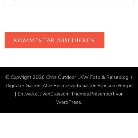
© Copyright 2026
Chris Outdoor LKW Foto & Reiseblog +
Digitaler Garten
. Alle Rechte vorbehalten.
Blossom Recipe
| Entwickelt von
Blossom Themes
.Präsentiert von
WordPress
.