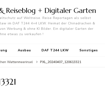
 Reiseblog + Digitaler Garten
ltschutz auf Weltreise. Reise Reportagen als selbst
utlaw im DAF T244 4×4 LKW. Heimat der Chinadrachen &
von Werbung & ohne KI Bilder. Ein digitaler Garten der
 ohne etwas zu verkaufen !
tung
Ausbau
DAF T244 LKW
Sonstiges
PXL_20240407_120613321
schen Wattenmeerinsel
3321