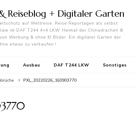
 Reiseblog + Digitaler Garten
ltschutz auf Weltreise. Reise Reportagen als selbst
utlaw im DAF T244 4×4 LKW. Heimat der Chinadrachen &
von Werbung & ohne KI Bilder. Ein digitaler Garten der
 ohne etwas zu verkaufen !
tung
Ausbau
DAF T244 LKW
Sonstiges
PXL_20220226_163903770
inbrüche
03770