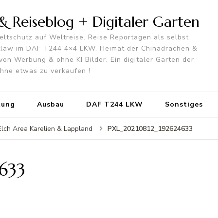
 Reiseblog + Digitaler Garten
ltschutz auf Weltreise. Reise Reportagen als selbst
utlaw im DAF T244 4×4 LKW. Heimat der Chinadrachen &
von Werbung & ohne KI Bilder. Ein digitaler Garten der
 ohne etwas zu verkaufen !
tung
Ausbau
DAF T244 LKW
Sonstiges
PXL_20210812_192624633
Elch Area Karelien & Lappland
633