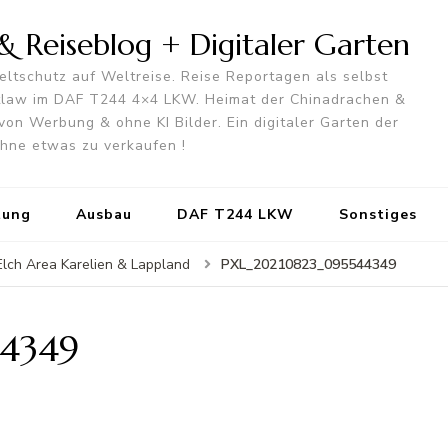
 Reiseblog + Digitaler Garten
ltschutz auf Weltreise. Reise Reportagen als selbst
utlaw im DAF T244 4×4 LKW. Heimat der Chinadrachen &
von Werbung & ohne KI Bilder. Ein digitaler Garten der
 ohne etwas zu verkaufen !
tung
Ausbau
DAF T244 LKW
Sonstiges
PXL_20210823_095544349
Elch Area Karelien & Lappland
4349