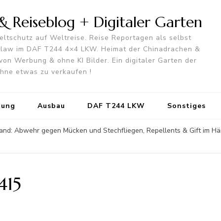
 Reiseblog + Digitaler Garten
ltschutz auf Weltreise. Reise Reportagen als selbst
utlaw im DAF T244 4×4 LKW. Heimat der Chinadrachen &
von Werbung & ohne KI Bilder. Ein digitaler Garten der
 ohne etwas zu verkaufen !
tung
Ausbau
DAF T244 LKW
Sonstiges
land: Abwehr gegen Mücken und Stechfliegen, Repellents & Gift im Härte
415