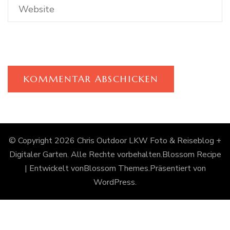
© Copyright 2026
Chris Outdoor LKW Foto & Reiseblog +
Digitaler Garten
. Alle Rechte vorbehalten.
Blossom Recipe
| Entwickelt von
Blossom Themes
.Präsentiert von
WordPress
.