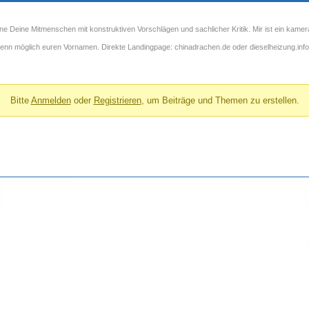
ne Deine Mitmenschen mit konstruktiven Vorschlägen und sachlicher Kritik. Mir ist ein kamer
 wenn möglich euren Vornamen. Direkte Landingpage: chinadrachen.de oder dieselheizung.info
Bitte
Anmelden
oder
Registrieren
, um Beiträge und Themen zu erstellen.