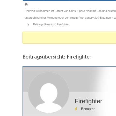
Forum-
Breadcrumbs
Herzlich willkommen im Forum von Chris. Spare nicht mit Lob und erstau
-
unterschiedlicher Meinung oder von einem Post genervt ist) Bitte nennt
Du
Beitragsübersicht: Firefighter
bist
hier:
Beitragsübersicht: Firefighter
Firefighter
Benutzer