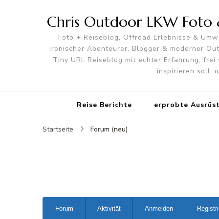
Chris Outdoor LKW Foto &
Foto + Reiseblog, Offroad Erlebnisse & Umwe
ironischer Abenteurer, Blogger & moderner O
Tiny URL Reiseblog mit echter Erfahrung, frei 
inspirieren soll,
Reise Berichte
erprobte Ausrüs
Forum (neu)
Startseite
Forum-
Forum
Aktivität
Anmelden
Registr
Navigation