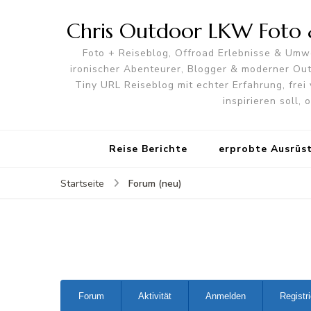
Chris Outdoor LKW Foto &
Foto + Reiseblog, Offroad Erlebnisse & Umwe
ironischer Abenteurer, Blogger & moderner O
Tiny URL Reiseblog mit echter Erfahrung, frei 
inspirieren soll,
Reise Berichte
erprobte Ausrüs
Forum (neu)
Startseite
Forum-
Forum
Aktivität
Anmelden
Registr
Navigation