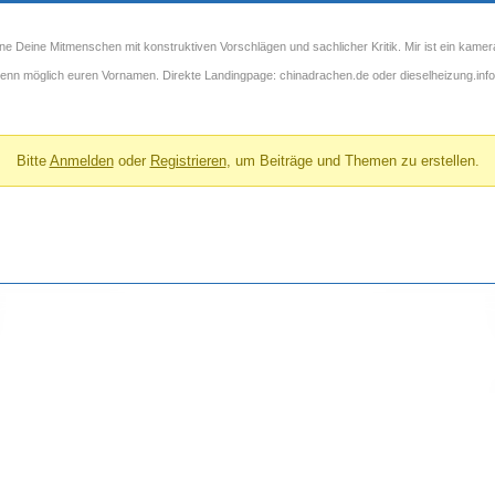
ne Deine Mitmenschen mit konstruktiven Vorschlägen und sachlicher Kritik. Mir ist ein kamer
 wenn möglich euren Vornamen. Direkte Landingpage: chinadrachen.de oder dieselheizung.info
Bitte
Anmelden
oder
Registrieren
, um Beiträge und Themen zu erstellen.