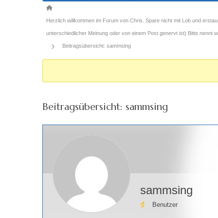
Forum-
Breadcrumbs
Herzlich willkommen im Forum von Chris. Spare nicht mit Lob und erstau
-
unterschiedlicher Meinung oder von einem Post genervt ist) Bitte nennt
Du
Beitragsübersicht: sammsing
bist
hier:
Beitragsübersicht: sammsing
sammsing
Benutzer