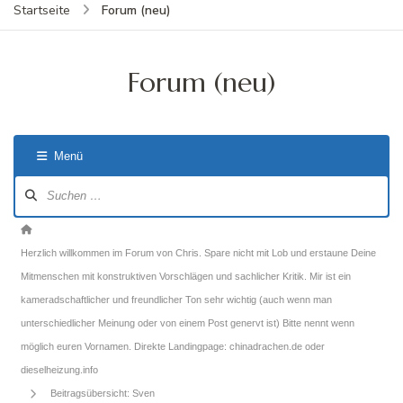
Forum (neu)
Startseite
Forum (neu)
Menü
Forum-
Navigation
Forum-
Breadcrumbs
Herzlich willkommen im Forum von Chris. Spare nicht mit Lob und erstaune Deine
-
Mitmenschen mit konstruktiven Vorschlägen und sachlicher Kritik. Mir ist ein
Du
kameradschaftlicher und freundlicher Ton sehr wichtig (auch wenn man
bist
unterschiedlicher Meinung oder von einem Post genervt ist) Bitte nennt wenn
hier:
möglich euren Vornamen. Direkte Landingpage: chinadrachen.de oder
dieselheizung.info
Beitragsübersicht: Sven