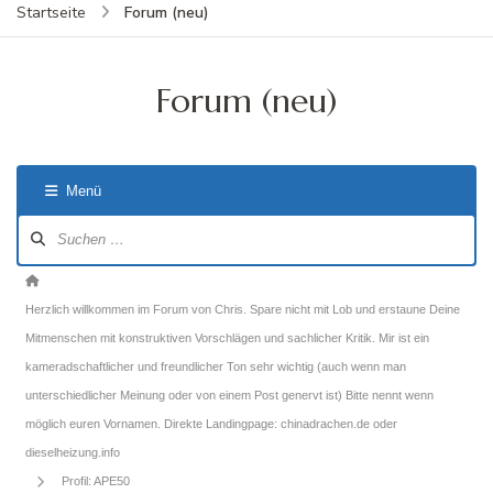
Forum (neu)
Startseite
Forum (neu)
Menü
Forum-
Navigation
Forum-
Breadcrumbs
Herzlich willkommen im Forum von Chris. Spare nicht mit Lob und erstaune Deine
-
Mitmenschen mit konstruktiven Vorschlägen und sachlicher Kritik. Mir ist ein
Du
kameradschaftlicher und freundlicher Ton sehr wichtig (auch wenn man
bist
unterschiedlicher Meinung oder von einem Post genervt ist) Bitte nennt wenn
hier:
möglich euren Vornamen. Direkte Landingpage: chinadrachen.de oder
dieselheizung.info
Profil: APE50