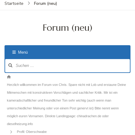
Forum (neu)
Startseite
Forum (neu)
Menü
Forum-
Navigation
Forum-
Breadcrumbs
Herzlich willkommen im Forum von Chris. Spare nicht mit Lob und erstaune Deine
-
Mitmenschen mit konstruktiven Vorschlägen und sachlicher Kritik. Mir ist ein
Du
kameradschaftlicher und freundlicher Ton sehr wichtig (auch wenn man
bist
unterschiedlicher Meinung oder von einem Post genervt ist) Bitte nennt wenn
hier:
möglich euren Vornamen. Direkte Landingpage: chinadrachen.de oder
dieselheizung.info
Profil: Oberschwabe