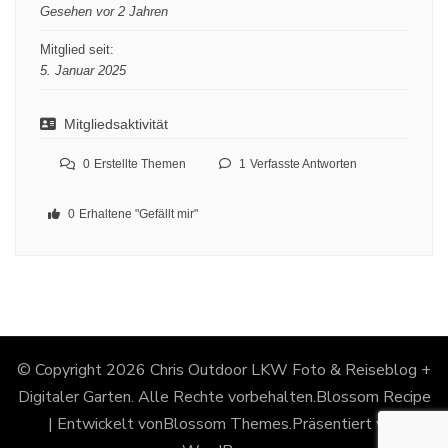
Gesehen vor 2 Jahren
Mitglied seit:
5. Januar 2025
Mitgliedsaktivität
0
Erstellte Themen
1
Verfasste Antworten
0
Erhaltene "Gefällt mir"
© Copyright 2026
Chris Outdoor LKW Foto & Reiseblog +
Digitaler Garten
. Alle Rechte vorbehalten.
Blossom Recipe
| Entwickelt von
Blossom Themes
.Präsentiert von