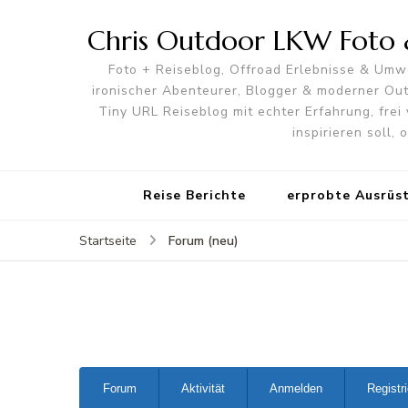
Chris Outdoor LKW Foto &
Foto + Reiseblog, Offroad Erlebnisse & Umwe
ironischer Abenteurer, Blogger & moderner O
Tiny URL Reiseblog mit echter Erfahrung, frei 
inspirieren soll,
Reise Berichte
erprobte Ausrüs
Forum (neu)
Startseite
Forum-
Forum
Aktivität
Anmelden
Registr
Navigation