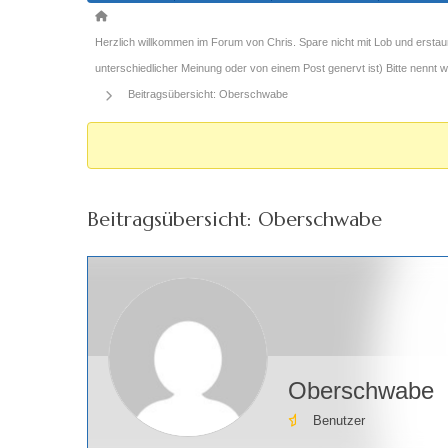
Forum-
Breadcrumbs
Herzlich willkommen im Forum von Chris. Spare nicht mit Lob und erstau
-
unterschiedlicher Meinung oder von einem Post genervt ist) Bitte nennt
Du
Beitragsübersicht: Oberschwabe
bist
hier:
Beitragsübersicht: Oberschwabe
Oberschwabe
Benutzer