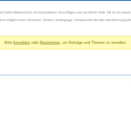
ne Deine Mitmenschen mit konstruktiven Vorschlägen und sachlicher Kritik. Mir ist ein kamer
 wenn möglich euren Vornamen. Direkte Landingpage: chinadrachen.de oder dieselheizung.info
Bitte
Anmelden
oder
Registrieren
, um Beiträge und Themen zu erstellen.