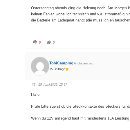
Ostersonntag abends ging die Heizung noch. Am Morgen kame
keinen Fehler, wobei ich technisch und v.a. strommäßig nic
die Batterie am Ladegerät hängt (die muss ich eh tauschen
A
A
0
0
n
n
k
k
l
l
i
i
c
c
k
k
TobiCamping
@tobicamping
e
e
n
n
15 Beiträge
f
f
ü
ü
r
r
D
D
a
a
#2
· 15. April 2023, 15:57
u
u
m
m
e
e
Hallo,
n
n
n
n
a
a
c
c
Prüfe bitte zuerst ob die Steckkontakte des Steckers für 
h
h
u
o
n
b
Wenn du 12V anliegend hast mit mindestens 15A Leistung u
t
e
e
n
n
.
.