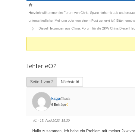
Forum-
Breadcrumbs
Herzlich willkommen im Forum von Chris. Spare nicht mit Lob und erstau
-
unterschiedlicher Meinung oder von einem Post genervt ist) Bitte nennt
Du
Diesel Heizungen aus China: Forum für die 2KW China Diesel Heizu
bist
hier:
Fehler e07
Seite 1 von 2
Nächste
katja
@katja
6 Beiträge
#1
· 15. April 2023, 15:30
Hallo zusammen, ich habe ein Problem mit meiner 2kw von