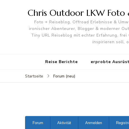
Chris Outdoor LKW Foto &
Foto + Reiseblog, Offroad Erlebnisse & Umwe
ironischer Abenteurer, Blogger & moderner O
Tiny URL Reiseblog mit echter Erfahrung, frei 
inspirieren soll,
Reise Berichte
erprobte Ausrüs
Forum (neu)
Startseite
Forum-
Forum
Aktivität
Anmelden
Registr
Navigation