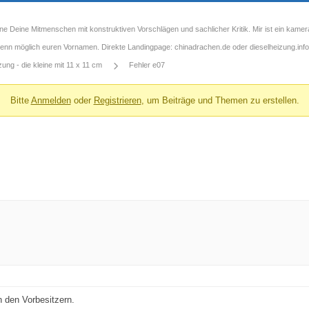
ne Deine Mitmenschen mit konstruktiven Vorschlägen und sachlicher Kritik. Mir ist ein kamer
 wenn möglich euren Vornamen. Direkte Landingpage: chinadrachen.de oder dieselheizung.info
ng - die kleine mit 11 x 11 cm
Fehler e07
Bitte
Anmelden
oder
Registrieren
, um Beiträge und Themen zu erstellen.
 den Vorbesitzern.