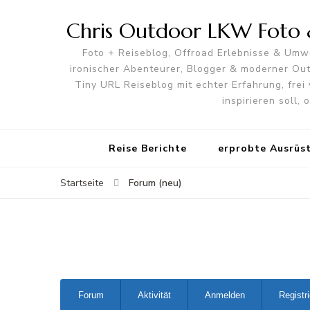
Chris Outdoor LKW Foto &
Foto + Reiseblog, Offroad Erlebnisse & Umwe
ironischer Abenteurer, Blogger & moderner O
Tiny URL Reiseblog mit echter Erfahrung, frei 
inspirieren soll,
Reise Berichte
erprobte Ausrüs
Forum (neu)
Startseite
Forum-
Forum
Aktivität
Anmelden
Registr
Navigation