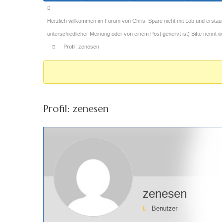
Forum-
Breadcrumbs
Herzlich willkommen im Forum von Chris. Spare nicht mit Lob und erstau
-
unterschiedlicher Meinung oder von einem Post genervt ist) Bitte nennt
Du
Profil: zenesen
bist
hier:
Profil: zenesen
zenesen
Benutzer