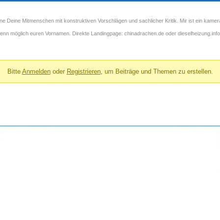
ne Deine Mitmenschen mit konstruktiven Vorschlägen und sachlicher Kritik. Mir ist ein kamer
 wenn möglich euren Vornamen. Direkte Landingpage: chinadrachen.de oder dieselheizung.info
Bitte
Anmelden
oder
Registrieren
, um Beiträge und Themen zu erstellen.