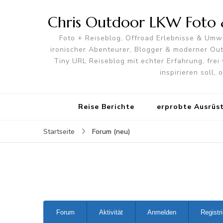
Chris Outdoor LKW Foto &
Foto + Reiseblog, Offroad Erlebnisse & Umwe
ironischer Abenteurer, Blogger & moderner O
Tiny URL Reiseblog mit echter Erfahrung, frei 
inspirieren soll,
Reise Berichte
erprobte Ausrüs
Forum (neu)
Startseite
Forum-
Forum
Aktivität
Anmelden
Registr
Navigation