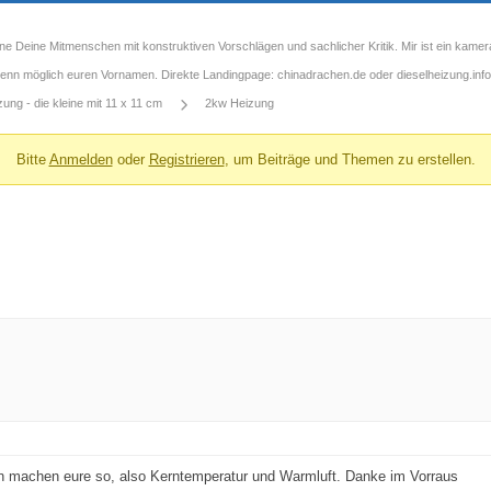
ne Deine Mitmenschen mit konstruktiven Vorschlägen und sachlicher Kritik. Mir ist ein kamer
 wenn möglich euren Vornamen. Direkte Landingpage: chinadrachen.de oder dieselheizung.info
ng - die kleine mit 11 x 11 cm
2kw Heizung
Bitte
Anmelden
oder
Registrieren
, um Beiträge und Themen zu erstellen.
n machen eure so, also Kerntemperatur und Warmluft. Danke im Vorraus