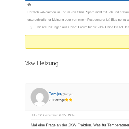
Forum-
Breadcrumbs
Herzlich willkommen im Forum von Chris. Spare nicht mit Lob und erstau
-
unterschiedlicher Meinung oder von einem Post genervt ist) Bitte nennt
Du
Diesel Heizungen aus China: Forum für die 2KW China Diesel Heizu
bist
hier:
2kw Heizung
Tomjet
@tomjet
70 Beiträge
#1
· 12. Dezember 2025, 19:10
Mal eine Frage an der 2KW Fraktion. Was für Temperature