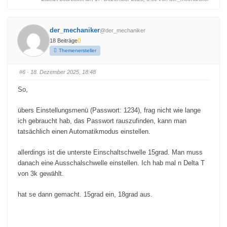
l
l
i
i
c
c
k
k
e
e
der_mechaniker
@der_mechaniker
n
n
f
f
18 Beiträge
ü
ü
r
r
Themenersteller
D
D
a
a
u
u
m
m
#6
· 18. Dezember 2025, 18:48
e
e
n
n
n
n
So,
a
a
c
c
h
h
übers Einstellungsmenü (Passwort: 1234), frag nicht wie lange
u
o
n
b
ich gebraucht hab, das Passwort rauszufinden, kann man
t
e
e
n
tatsächlich einen Automatikmodus einstellen.
n
.
.
allerdings ist die unterste Einschaltschwelle 15grad. Man muss
danach eine Ausschalschwelle einstellen. Ich hab mal n Delta T
von 3k gewählt.
hat se dann gemacht. 15grad ein, 18grad aus.