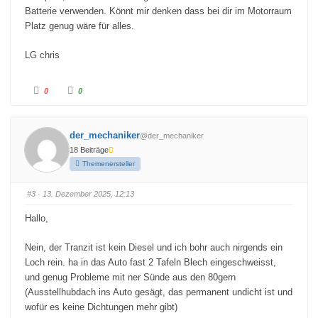
Batterie verwenden. Könnt mir denken dass bei dir im Motorraum
Platz genug wäre für alles.
LG chris
A
A
0
0
n
n
k
k
l
l
i
i
c
c
der_mechaniker
@der_mechaniker
k
k
e
e
18 Beiträge
n
n
f
f
Themenersteller
ü
ü
r
r
D
D
a
a
#3
· 13. Dezember 2025, 12:13
u
u
m
m
e
e
Hallo,
n
n
n
n
a
a
c
c
Nein, der Tranzit ist kein Diesel und ich bohr auch nirgends ein
h
h
u
o
Loch rein. ha in das Auto fast 2 Tafeln Blech eingeschweisst,
n
b
und genug Probleme mit ner Sünde aus den 80gern
t
e
e
n
(Ausstellhubdach ins Auto gesägt, das permanent undicht ist und
n
.
.
wofür es keine Dichtungen mehr gibt)