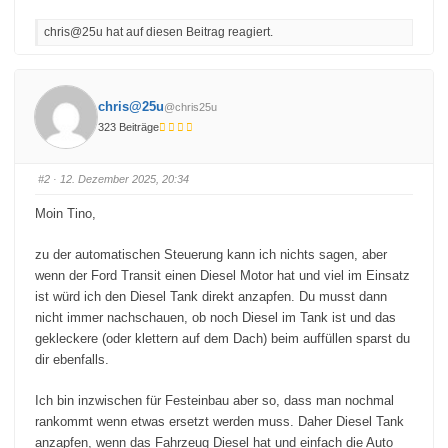
k
k
l
l
chris@25u hat auf diesen Beitrag reagiert.
i
i
c
c
k
k
e
e
n
n
f
f
ü
ü
chris@25u
@chris25u
r
r
D
D
323 Beiträge
a
a
u
u
m
m
e
e
n
n
#2
· 12. Dezember 2025, 20:34
n
n
a
a
c
c
Moin Tino,
h
h
u
o
n
b
t
e
zu der automatischen Steuerung kann ich nichts sagen, aber
e
n
wenn der Ford Transit einen Diesel Motor hat und viel im Einsatz
n
.
.
ist würd ich den Diesel Tank direkt anzapfen. Du musst dann
nicht immer nachschauen, ob noch Diesel im Tank ist und das
gekleckere (oder klettern auf dem Dach) beim auffüllen sparst du
dir ebenfalls.
Ich bin inzwischen für Festeinbau aber so, dass man nochmal
rankommt wenn etwas ersetzt werden muss. Daher Diesel Tank
anzapfen, wenn das Fahrzeug Diesel hat und einfach die Auto