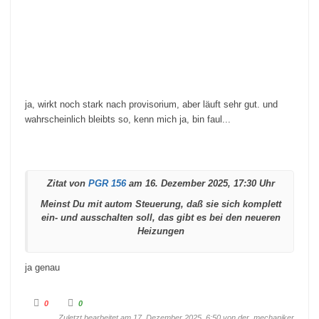
u
o
n
b
t
e
e
n
n
.
.
ja, wirkt noch stark nach provisorium, aber läuft sehr gut. und
wahrscheinlich bleibts so, kenn mich ja, bin faul...
Zitat von
PGR 156
am 16. Dezember 2025, 17:30 Uhr
Meinst Du mit autom Steuerung, daß sie sich komplett
ein- und ausschalten soll, das gibt es bei den neueren
Heizungen
ja genau
A
A
0
0
n
n
k
k
Zuletzt bearbeitet am 17. Dezember 2025, 6:50 von
der_mechaniker