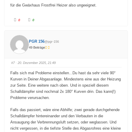
für die Gwäxhaus Frostfrei Heizer also ungeeignet.
A
A
0
0
n
n
k
k
l
l
i
i
c
c
k
k
PGR 156
@pgr-156
e
e
n
n
49 Beiträge
f
f
ü
ü
r
r
D
D
a
a
#7
· 20. Dezember 2025, 21:49
u
u
m
m
e
e
Falls sich mal Probleme einstellen...Du hast da sehr viele 90°
n
n
n
n
Kurven in Deiner Abgasanlage. Mindestens eine aus der Heizung
a
a
c
c
zur Seite. Eine weitere nach oben. Und in speziell diesem
h
h
u
o
Schalldämpfer sind nochmal 2x 180° Kurven drin. Das kann(!)
n
b
t
e
Probleme verursachen.
e
n
n
.
.
Falls das passiert, wäre eine Abhilfe; zwei gerade durchgehende
Schalldämpfer hintereinander und den Verbauten in die
Ansaugung der Verbrennungsluft setzen, oder weglassen. Und
nicht vergessen, in die tiefste Stelle des Abgasrohres eine kleine