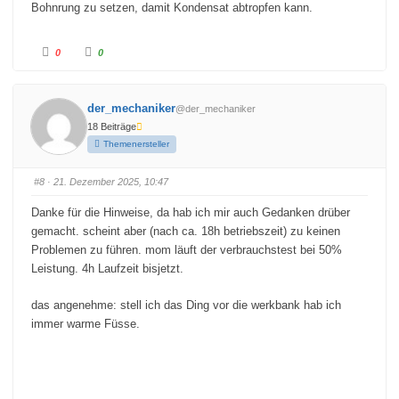
Bohnrung zu setzen, damit Kondensat abtropfen kann.
A
A
0
0
n
n
k
k
l
l
i
i
c
c
der_mechaniker
@der_mechaniker
k
k
e
e
18 Beiträge
n
n
f
f
Themenersteller
ü
ü
r
r
D
D
a
a
#8
· 21. Dezember 2025, 10:47
u
u
m
m
e
e
Danke für die Hinweise, da hab ich mir auch Gedanken drüber
n
n
n
n
gemacht. scheint aber (nach ca. 18h betriebszeit) zu keinen
a
a
c
c
Problemen zu führen. mom läuft der verbrauchstest bei 50%
h
h
u
o
Leistung. 4h Laufzeit bisjetzt.
n
b
t
e
e
n
das angenehme: stell ich das Ding vor die werkbank hab ich
n
.
.
immer warme Füsse.