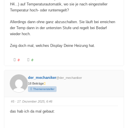
h
h
u
o
H4...) auf Temperaturautomatik, wo sie je nach eingesteller
n
b
t
e
Temperatur hoch- oder runterregelt?
e
n
n
.
.
Allerdings dann ohne ganz abzuschalten. Sie läuft bei erreichen
der Temp dann in der untersten Stufe und regelt bei Bedarf
wieder hoch.
Zeig doch mal, welches Display Deine Heizung hat.
A
A
0
0
n
n
k
k
l
l
i
i
c
c
der_mechaniker
@der_mechaniker
k
k
e
e
18 Beiträge
n
n
f
f
Themenersteller
ü
ü
r
r
D
D
a
a
#5
· 17. Dezember 2025, 6:46
u
u
m
m
e
e
das hab ich da mal gebaut:
n
n
n
n
a
a
c
c
h
h