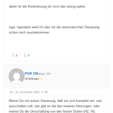
daher ist die Kistenlösung für mich das einzig wahre.
naja, irgendwie werd ich das mit der automatischen Steuerung
schon noch rausbekommen
A
A
0
0
n
n
k
k
l
l
i
i
c
c
k
k
PGR 156
@pgr-156
e
e
n
n
49 Beiträge
f
f
ü
ü
r
r
D
D
a
a
#4
· 16. Dezember 2025, 17:30
u
u
m
m
e
e
Meinst Du mit autom Steuerung, daß sie sich komplett ein- und
n
n
n
n
ausschalten soll, das gibt es bei den neueren Heizungen, oder
a
a
c
c
meinst Du die Umschaltung von den festen Stufen (H2, H3,