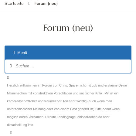
Forum (neu)
Startseite
Forum (neu)
Menü
Forum-
Navigation
Forum-
Breadcrumbs
Herzlich willkommen im Forum von Chris. Spare nicht mit Lob und erstaune Deine
-
Mitmenschen mit konstruktiven Vorschlägen und sachlicher Kritik. Mir ist ein
Du
kameradschaftlicher und freundlicher Ton sehr wichtig (auch wenn man
bist
unterschiedlicher Meinung oder von einem Post genervt ist) Bitte nennt wenn
hier:
möglich euren Vornamen. Direkte Landingpage: chinadrachen.de oder
dieselheizung.info