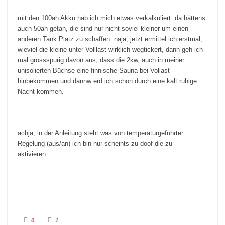
mit den 100ah Akku hab ich mich etwas verkalkuliert. da hättens
auch 50ah getan, die sind nur nicht soviel kleiner um einen
anderen Tank Platz zu schaffen. naja, jetzt ermittel ich erstmal,
wieviel die kleine unter Volllast wirklich wegtickert, dann geh ich
mal grossspurig davon aus, dass die 2kw, auch in meiner
unisolierten Büchse eine finnische Sauna bei Vollast
hinbekommen und dannw erd ich schon durch eine kalt ruhige
Nacht kommen.
achja, in der Anleitung steht was von temperaturgeführter
Regelung (aus/an) ich bin nur scheints zu doof die zu
aktivieren...
A
A
0
1
n
n