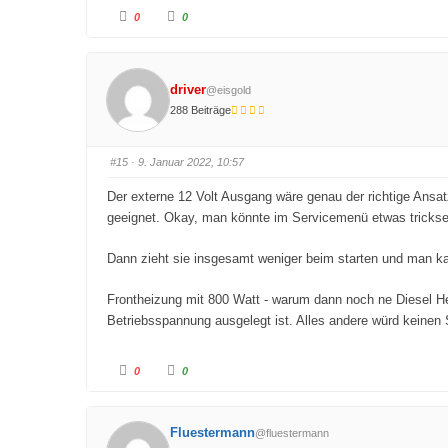
A
A
0
0
n
n
k
k
l
l
i
i
c
c
k
k
driver
@eisgold
e
e
n
n
288 Beiträge
f
f
ü
ü
r
r
D
D
a
a
#15
· 9. Januar 2022, 10:57
u
u
m
m
e
e
Der externe 12 Volt Ausgang wäre genau der richtige Ansatz
n
n
n
n
geeignet. Okay, man könnte im Servicemenü etwas tricksen
a
a
c
c
h
h
u
o
Dann zieht sie insgesamt weniger beim starten und man kan
n
b
t
e
e
n
Frontheizung mit 800 Watt - warum dann noch ne Diesel Heiz
n
.
.
Betriebsspannung ausgelegt ist. Alles andere würd keinen 
A
A
0
0
n
n
k
k
l
l
i
i
c
c
Fluestermann
@fluestermann
k
k
e
e