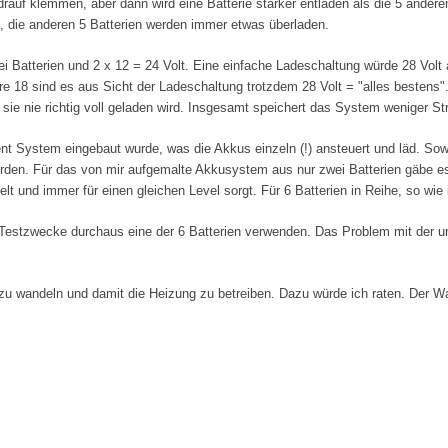
rauf klemmen, aber dann wird eine Batterie stärker entladen als die 5 anderen.
en, die anderen 5 Batterien werden immer etwas überladen.
i Batterien und 2 x 12 = 24 Volt. Eine einfache Ladeschaltung würde 28 Volt
 18 sind es aus Sicht der Ladeschaltung trotzdem 28 Volt = "alles bestens".
 sie nie richtig voll geladen wird. Insgesamt speichert das System weniger S
t System eingebaut wurde, was die Akkus einzeln (!) ansteuert und läd. So
 werden. Für das von mir aufgemalte Akkusystem aus nur zwei Batterien gäbe es
t und immer für einen gleichen Level sorgt. Für 6 Batterien in Reihe, so wie i
Testzwecke durchaus eine der 6 Batterien verwenden. Das Problem mit der un
t zu wandeln und damit die Heizung zu betreiben. Dazu würde ich raten. Der W