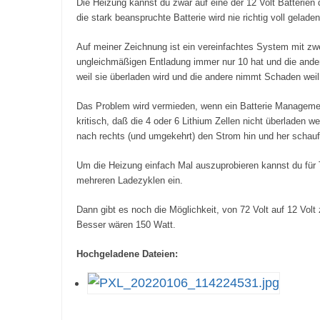
Die Heizung kannst du zwar auf eine der 12 Volt Batterien d
die stark beanspruchte Batterie wird nie richtig voll gelad
Auf meiner Zeichnung ist ein vereinfachtes System mit zwe
ungleichmäßigen Entladung immer nur 10 hat und die andere
weil sie überladen wird und die andere nimmt Schaden weil
Das Problem wird vermieden, wenn ein Batterie Managemen
kritisch, daß die 4 oder 6 Lithium Zellen nicht überladen
nach rechts (und umgekehrt) den Strom hin und her schaufel
Um die Heizung einfach Mal auszuprobieren kannst du für 
mehreren Ladezyklen ein.
Dann gibt es noch die Möglichkeit, von 72 Volt auf 12 Vol
Besser wären 150 Watt.
Hochgeladene Dateien: