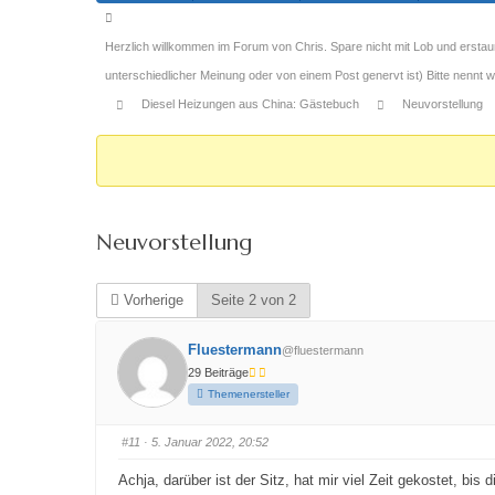
Forum-
Breadcrumbs
Herzlich willkommen im Forum von Chris. Spare nicht mit Lob und erstau
-
unterschiedlicher Meinung oder von einem Post genervt ist) Bitte nennt
Du
Diesel Heizungen aus China: Gästebuch
Neuvorstellung
bist
hier:
Neuvorstellung
Vorherige
Seite 2 von 2
Fluestermann
@fluestermann
29 Beiträge
Themenersteller
#11
· 5. Januar 2022, 20:52
Achja, darüber ist der Sitz, hat mir viel Zeit gekostet, bis