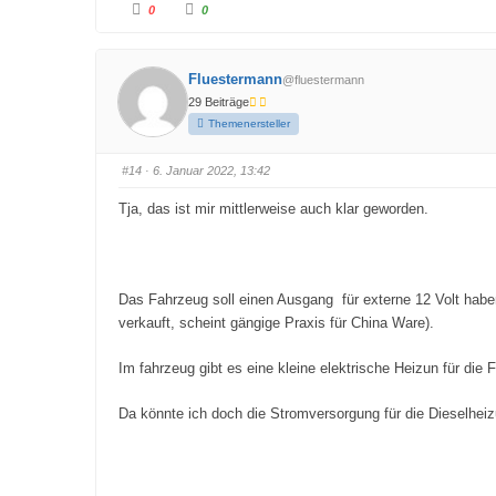
A
A
0
0
n
n
k
k
l
l
i
i
c
c
Fluestermann
@fluestermann
k
k
e
e
29 Beiträge
n
n
f
f
Themenersteller
ü
ü
r
r
D
D
a
a
#14
· 6. Januar 2022, 13:42
u
u
m
m
e
e
Tja, das ist mir mittlerweise auch klar geworden.
n
n
n
n
a
a
c
c
h
h
u
o
n
b
Das Fahrzeug soll einen Ausgang für externe 12 Volt habe
t
e
e
n
verkauft, scheint gängige Praxis für China Ware).
n
.
.
Im fahrzeug gibt es eine kleine elektrische Heizun für die 
Da könnte ich doch die Stromversorgung für die Dieselhei