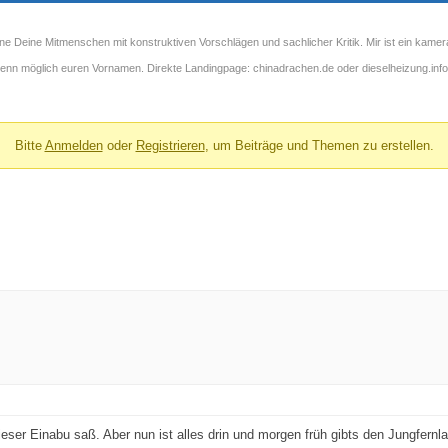
ne Deine Mitmenschen mit konstruktiven Vorschlägen und sachlicher Kritik. Mir ist ein kamer
 wenn möglich euren Vornamen. Direkte Landingpage: chinadrachen.de oder dieselheizung.info
Bitte
Anmelden
oder
Registrieren
, um Beiträge und Themen zu erstellen.
 dieser Einabu saß. Aber nun ist alles drin und morgen früh gibts den Jungfernl