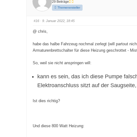
29 Beiträge
n
n
f
f
Themenersteller
ü
ü
r
r
D
D
a
a
#16
· 9. Januar 2022, 18:45
u
u
m
m
e
e
@ chris,
n
n
n
n
a
a
c
c
habe das halbe Fahrzeug nochmal zerlegt (will partout nic
h
h
u
o
Armaturenbrettschalter für diese Heizung geschrottet - Mis
n
b
t
e
e
n
So, weil sie nicht anspringen will:
n
.
.
kann es sein, das ich diese Pumpe falsch
Elektroanschluss sitzt auf der Saugseite
Ist dies richtig?
Und diese 800 Watt Heizung: