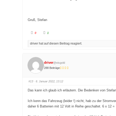
e
n
n
.
.
Gruß, Stefan
A
A
0
1
n
n
k
k
l
l
driver hat auf diesen Beitrag reagiert.
i
i
c
c
k
k
e
e
n
n
f
f
ü
ü
driver
@eisgold
r
r
D
D
288 Beiträge
a
a
u
u
m
m
e
e
n
n
#13
· 6. Januar 2022, 13:12
n
n
a
a
c
c
Das kann ich glaub ich erläutern. Die Bedenken von Stefan 
h
h
u
o
n
b
t
e
Ich kenn das Fahrzeug (leider !) nicht, hab zu der Stromv
e
n
daher 6 Batterien mit 12 Volt in Reihe geschaltet. 6 x 12 =
n
.
.