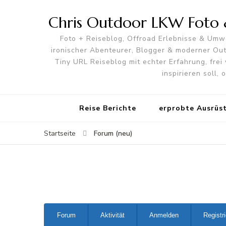
Chris Outdoor LKW Foto &
Foto + Reiseblog, Offroad Erlebnisse & Umwe
ironischer Abenteurer, Blogger & moderner O
Tiny URL Reiseblog mit echter Erfahrung, frei 
inspirieren soll,
Reise Berichte
erprobte Ausrüs
Forum (neu)
Startseite
Forum-
Forum
Aktivität
Anmelden
Registr
Navigation