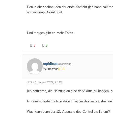
Denke aber schon, den der erste Kontakt (ich habs halt ma
nur war kein Diesel drin!
Und morgen gibt es mehr Fotos.
A
A
0
0
n
n
k
k
l
l
i
i
c
c
k
k
rapidicus
@rapidicus
e
e
n
n
202 Beiträge
f
f
ü
ü
r
r
D
D
a
a
#12
· 5. Januar 2022, 21:19
u
u
m
m
e
e
Ich befürchte, die Heizung an eine der Akkus zu hängen, ge
n
n
n
n
a
a
c
c
Ich kann's leider nicht erklären, warum das so ist- aber
h
h
u
o
n
b
Was kann denn der 12v Ausgang des Controllers liefern?
t
e