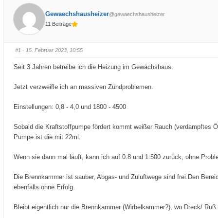
Gewaechshausheizer
@gewaechshausheizer
11 Beiträge
#1
· 15. Februar 2023, 10:55
Seit 3 Jahren betreibe ich die Heizung im Gewächshaus.
Jetzt verzweifle ich an massiven Zündproblemen.
Einstellungen: 0,8 - 4,0 und 1800 - 4500
Sobald die Kraftstoffpumpe fördert kommt weißer Rauch (verdampftes Öl
Pumpe ist die mit 22ml.
Wenn sie dann mal läuft, kann ich auf 0.8 und 1.500 zurück, ohne Proble
Die Brennkammer ist sauber, Abgas- und Zuluftwege sind frei.Den Bereich,
ebenfalls ohne Erfolg.
Bleibt eigentlich nur die Brennkammer (Wirbelkammer?), wo Dreck/ Ruß se