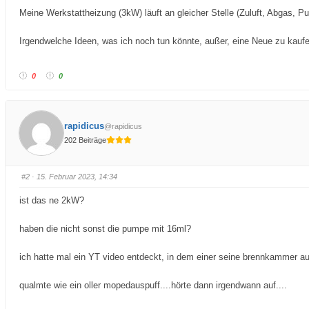
Meine Werkstattheizung (3kW) läuft an gleicher Stelle (Zuluft, Abgas, 
Irgendwelche Ideen, was ich noch tun könnte, außer, eine Neue zu kauf
0
0
rapidicus
@rapidicus
202 Beiträge
#2
· 15. Februar 2023, 14:34
ist das ne 2kW?
haben die nicht sonst die pumpe mit 16ml?
ich hatte mal ein YT video entdeckt, in dem einer seine brennkammer aus
qualmte wie ein oller mopedauspuff....hörte dann irgendwann auf....