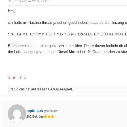
#3
· 15. Februar 2023, 23:23
Hey,
ich hatte im Nachbarthread ja schon geschrieben, dass du die Heizung ers
Stell sie Mal auf Pmin 1,5 / Pmax 4,5 ein. Drehzahl auf 1700 bis 4400. 
Bremsenreiniger ist eine ganz schlechte Idee. Reste davon fackeln dir a
der Luftansaugung von einem Diesel
Motor
bei -40 Grad, um den zu star
0
1
rapidicus hat auf diesen Beitrag reagiert.
rapidicus
@rapidicus
202 Beiträge