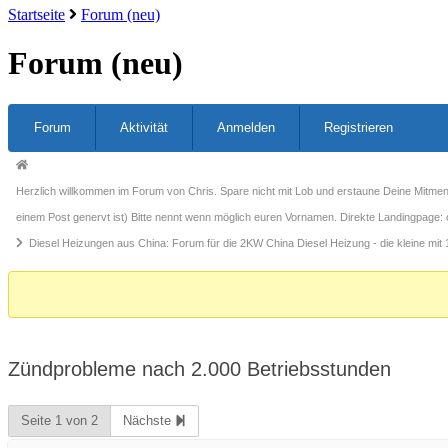
Startseite
Forum (neu)
Forum (neu)
Forum-
Forum
Aktivität
Anmelden
Registrieren
Navigation
Forum-
Breadcrumbs
Herzlich willkommen im Forum von Chris. Spare nicht mit Lob und erstaune Deine Mitmens
-
einem Post genervt ist) Bitte nennt wenn möglich euren Vornamen. Direkte Landingpage: 
Du
Diesel Heizungen aus China: Forum für die 2KW China Diesel Heizung - die kleine mit 
bist
hier:
Zündprobleme nach 2.000 Betriebsstunden
Seite 1 von 2
Nächste