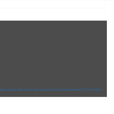
iges Update. Habe ich jetzt die Lösung für mein Problem gefunden??“ direkt öffnen