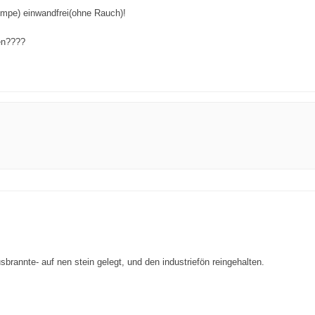
Pumpe) einwandfrei(ohne Rauch)!
en????
brannte- auf nen stein gelegt, und den industriefön reingehalten.