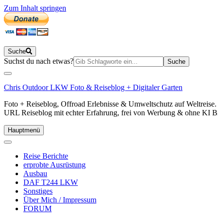
Zum Inhalt springen
Suche
Suchen
Suchst du nach etwas?
nach:
Chris Outdoor LKW Foto & Reiseblog + Digitaler Garten
Foto + Reiseblog, Offroad Erlebnisse & Umweltschutz auf Weltreis
URL Reiseblog mit echter Erfahrung, frei von Werbung & ohne KI Bilde
Hauptmenü
Reise Berichte
erprobte Ausrüstung
Ausbau
DAF T244 LKW
Sonstiges
Über Mich / Impressum
FORUM