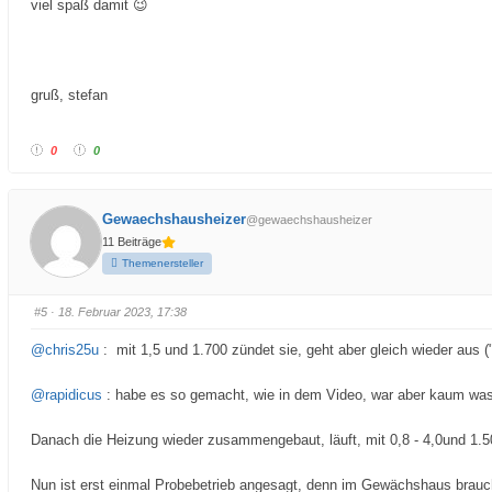
viel spaß damit 😉
e
s
U
p
d
gruß, stefan
a
t
e
.
0
0
H
a
b
e
Gewaechshausheizer
@gewaechshausheizer
i
11 Beiträge
c
h
Themenersteller
j
e
t
#5
· 18. Februar 2023, 17:38
z
t
@chris25u
: mit 1,5 und 1.700 zündet sie, geht aber gleich wieder aus (
d
i
@rapidicus
: habe es so gemacht, wie in dem Video, war aber kaum was f
e
L
ö
Danach die Heizung wieder zusammengebaut, läuft, mit 0,8 - 4,0und 1.500
s
u
n
Nun ist erst einmal Probebetrieb angesagt, denn im Gewächshaus brauche