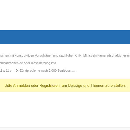
chen mit konstruktiven Vorschlägen und sachlicher Kritik. Mir ist ein kameradschaftlicher 
chinadrachen.de oder dieselheizung.info
11 x 11 cm
Zündprobleme nach 2.000 Betriebss …
Bitte
Anmelden
oder
Registrieren
, um Beiträge und Themen zu erstellen.