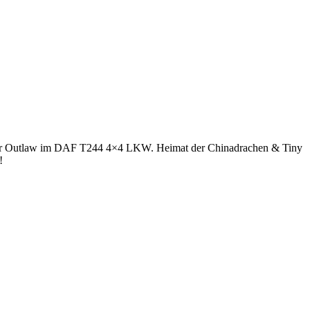
derner Outlaw im DAF T244 4×4 LKW. Heimat der Chinadrachen & Tiny
!