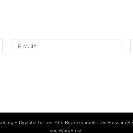
eblog + Digitaler Garten
. Alle Rechte vorbehalten.
Blossom Rec
von
WordPress
.