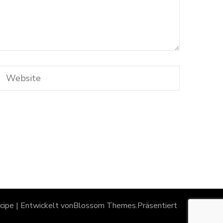
ipe | Entwickelt von
Blossom Themes
.Präsentiert