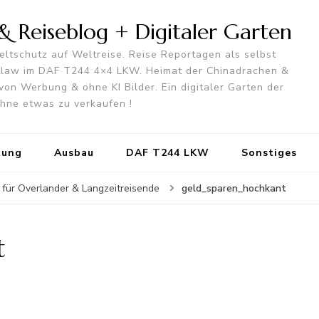
 Reiseblog + Digitaler Garten
ltschutz auf Weltreise. Reise Reportagen als selbst
utlaw im DAF T244 4×4 LKW. Heimat der Chinadrachen &
von Werbung & ohne KI Bilder. Ein digitaler Garten der
 ohne etwas zu verkaufen !
tung
Ausbau
DAF T244 LKW
Sonstiges
geld_sparen_hochkant
 für Overlander & Langzeitreisende
t