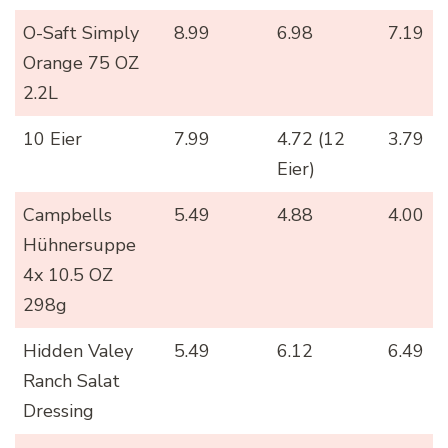
O-Saft Simply
8.99
6.98
7.19
Orange 75 OZ
2.2L
10 Eier
7.99
4.72 (12
3.79
Eier)
Campbells
5.49
4.88
4.00
Hühnersuppe
4x 10.5 OZ
298g
Hidden Valey
5.49
6.12
6.49
Ranch Salat
Dressing