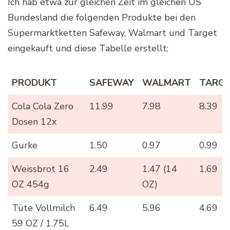
Ich hab etwa zur gleichen Zeit im gleichen US
Bundesland die folgenden Produkte bei den
Supermarktketten Safeway, Walmart und Target
eingekauft und diese Tabelle erstellt:
PRODUKT
SAFEWAY
WALMART
TARG
PRODUKT
SAFEWAY
WALMART
TARG
Cola Cola Zero
11.99
7.98
8.39
Dosen 12x
Gurke
1.50
0.97
0.99
Weissbrot 16
2.49
1.47 (14
1.69
OZ 454g
OZ)
Tüte Vollmilch
6.49
5.96
4.69
59 OZ / 1.75L