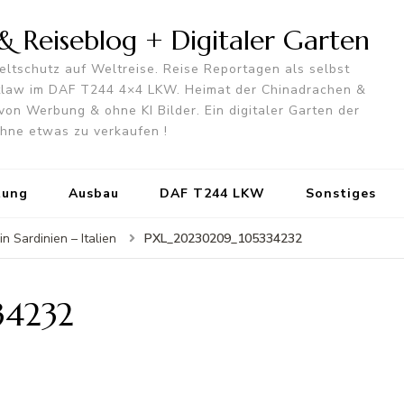
 Reiseblog + Digitaler Garten
ltschutz auf Weltreise. Reise Reportagen als selbst
utlaw im DAF T244 4×4 LKW. Heimat der Chinadrachen &
von Werbung & ohne KI Bilder. Ein digitaler Garten der
 ohne etwas zu verkaufen !
tung
Ausbau
DAF T244 LKW
Sonstiges
PXL_20230209_105334232
n Sardinien – Italien
34232