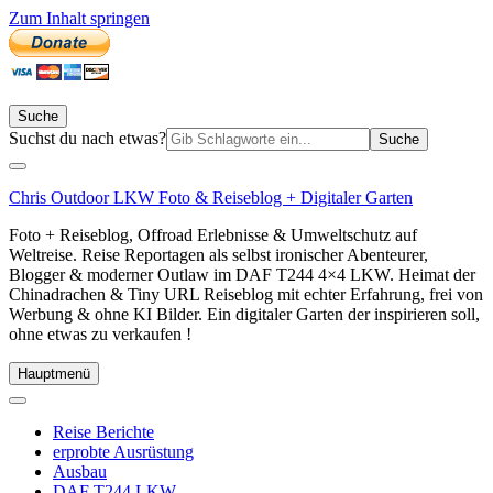
Zum Inhalt springen
Suche
Suchen
Suchst du nach etwas?
nach:
Chris Outdoor LKW Foto & Reiseblog + Digitaler Garten
Foto + Reiseblog, Offroad Erlebnisse & Umweltschutz auf
Weltreise. Reise Reportagen als selbst ironischer Abenteurer,
Blogger & moderner Outlaw im DAF T244 4×4 LKW. Heimat der
Chinadrachen & Tiny URL Reiseblog mit echter Erfahrung, frei von
Werbung & ohne KI Bilder. Ein digitaler Garten der inspirieren soll,
ohne etwas zu verkaufen !
Hauptmenü
Reise Berichte
erprobte Ausrüstung
Ausbau
DAF T244 LKW