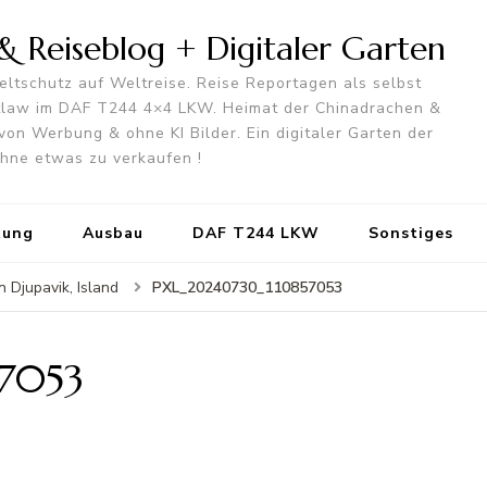
 Reiseblog + Digitaler Garten
ltschutz auf Weltreise. Reise Reportagen als selbst
utlaw im DAF T244 4×4 LKW. Heimat der Chinadrachen &
von Werbung & ohne KI Bilder. Ein digitaler Garten der
 ohne etwas zu verkaufen !
tung
Ausbau
DAF T244 LKW
Sonstiges
PXL_20240730_110857053
n Djupavik, Island
7053