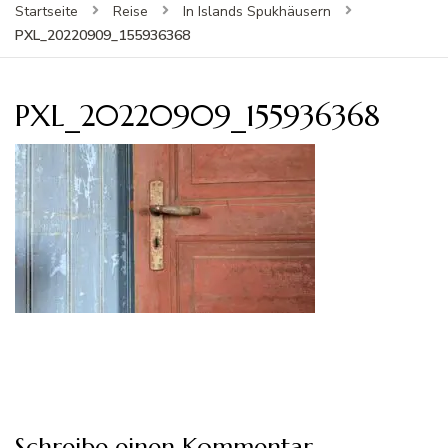
Startseite
Reise
In Islands Spukhäusern
PXL_20220909_155936368
PXL_20220909_155936368
Schreibe einen Kommentar