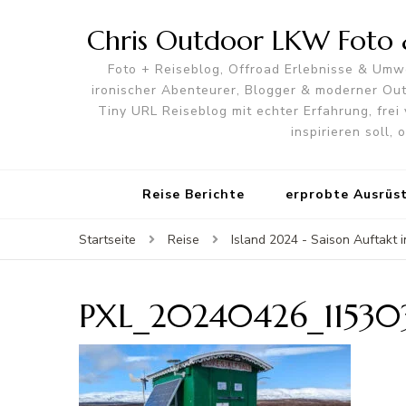
Chris Outdoor LKW Foto &
Foto + Reiseblog, Offroad Erlebnisse & Umwe
ironischer Abenteurer, Blogger & moderner O
Tiny URL Reiseblog mit echter Erfahrung, frei 
inspirieren soll,
Reise Berichte
erprobte Ausrüs
Startseite
Reise
Island 2024 - Saison Auftakt 
PXL_20240426_1153