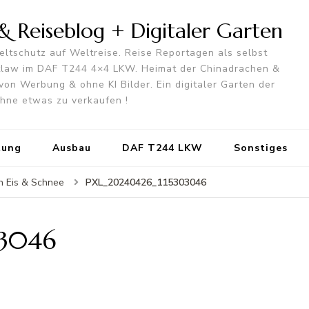
 Reiseblog + Digitaler Garten
ltschutz auf Weltreise. Reise Reportagen als selbst
utlaw im DAF T244 4×4 LKW. Heimat der Chinadrachen &
von Werbung & ohne KI Bilder. Ein digitaler Garten der
 ohne etwas zu verkaufen !
tung
Ausbau
DAF T244 LKW
Sonstiges
PXL_20240426_115303046
in Eis & Schnee
03046