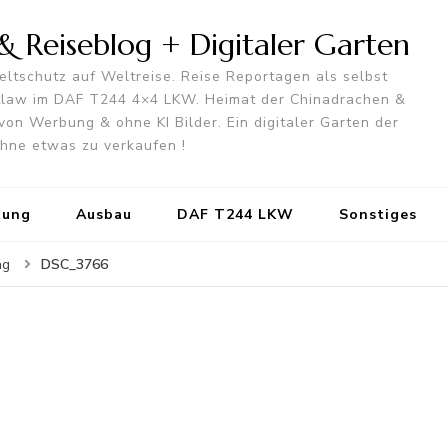
 Reiseblog + Digitaler Garten
ltschutz auf Weltreise. Reise Reportagen als selbst
utlaw im DAF T244 4×4 LKW. Heimat der Chinadrachen &
von Werbung & ohne KI Bilder. Ein digitaler Garten der
 ohne etwas zu verkaufen !
tung
Ausbau
DAF T244 LKW
Sonstiges
DSC_3766
ag